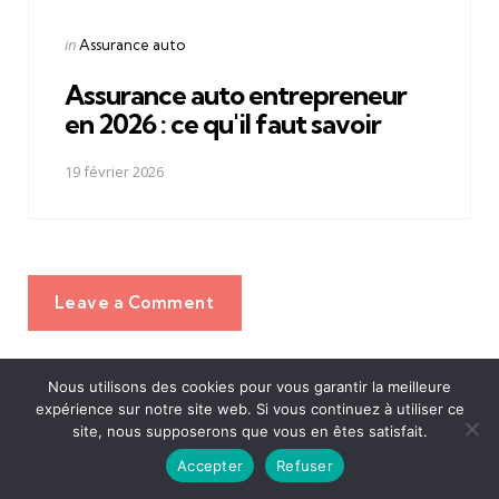
Posted
in
Assurance auto
in
Assurance auto entrepreneur
en 2026 : ce qu'il faut savoir
19 février 2026
Leave a Comment
Nous utilisons des cookies pour vous garantir la meilleure
expérience sur notre site web. Si vous continuez à utiliser ce
site, nous supposerons que vous en êtes satisfait.
Accepter
Refuser