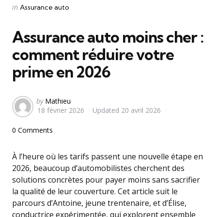
Categories
Posted
in
Assurance auto
in
Assurance auto moins cher :
comment réduire votre
prime en 2026
Posted
by
Mathieu
18 février 2026
Updated
20 avril 2026
by
0 Comments
À l’heure où les tarifs passent une nouvelle étape en
2026, beaucoup d’automobilistes cherchent des
solutions concrètes pour payer moins sans sacrifier
la qualité de leur couverture. Cet article suit le
parcours d’Antoine, jeune trentenaire, et d’Élise,
conductrice expérimentée, qui explorent ensemble