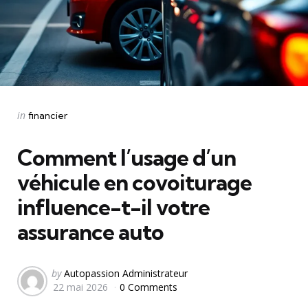
Categories
Posted
in
financier
in
Comment l’usage d’un
véhicule en covoiturage
influence-t-il votre
assurance auto
Posted
by
Autopassion Administrateur
22 mai 2026
0 Comments
by