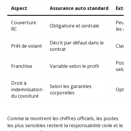
Aspect
Assurance auto standard
Extens
Couverture
Peut am
Obligatoire et centrale
RC
les con
Décrit par défaut dans le
Prêt de volant
Clause
contrat
Possib
Franchise
Variable selon le profil
selon 
Droit à
Selon les garanties
indemnisation
Optionn
corporelles
du covoituré
Comme le montrent les chiffres officiels, les postes
les plus sensibles restent la responsabilité civile et le