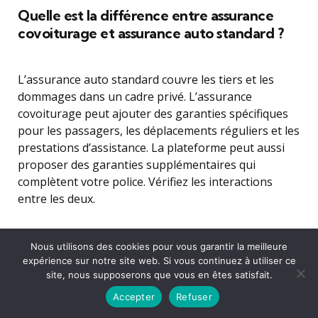
Quelle est la différence entre assurance
covoiturage et assurance auto standard ?
L’assurance auto standard couvre les tiers et les
dommages dans un cadre privé. L’assurance
covoiturage peut ajouter des garanties spécifiques
pour les passagers, les déplacements réguliers et les
prestations d’assistance. La plateforme peut aussi
proposer des garanties supplémentaires qui
complètent votre police. Vérifiez les interactions
entre les deux.
Que faire en cas d’accident impliquant un
Nous utilisons des cookies pour vous garantir la meilleure
covoituré ?
expérience sur notre site web. Si vous continuez à utiliser ce
site, nous supposerons que vous en êtes satisfait.
Accepter
Refuser
Établissez rapidement les faits, échangez les