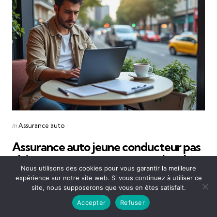
Categories
Posted
in
Assurance auto
in
Assurance auto jeune conducteur pas
chère : astuces pour payer moins cher
Nous utilisons des cookies pour vous garantir la meilleure
en 2026
expérience sur notre site web. Si vous continuez à utiliser ce
site, nous supposerons que vous en êtes satisfait.
Posted
by
Mathieu
2 mars 2026
0
Comments
by
Accepter
Refuser