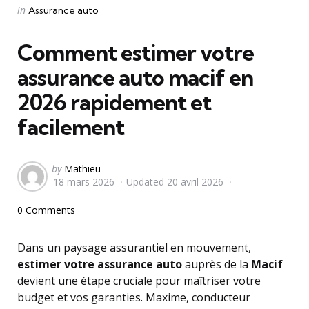
Categories
Posted
in
Assurance auto
in
Comment estimer votre
assurance auto macif en
2026 rapidement et
facilement
Posted
by
Mathieu
18 mars 2026
Updated
20 avril 2026
by
0 Comments
Dans un paysage assurantiel en mouvement,
estimer votre assurance auto
auprès de la
Macif
devient une étape cruciale pour maîtriser votre
budget et vos garanties. Maxime, conducteur