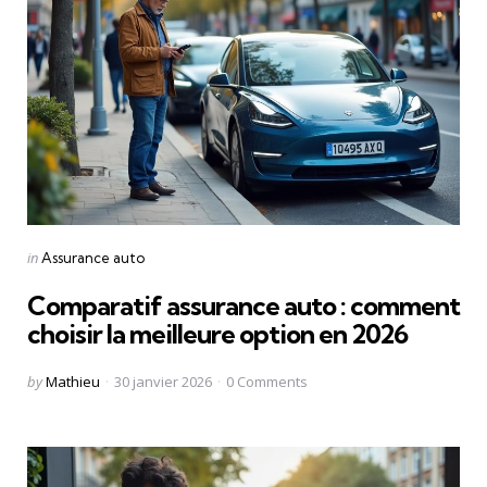
Categories
Posted
in
Assurance auto
in
Comparatif assurance auto : comment
choisir la meilleure option en 2026
Posted
by
Mathieu
30 janvier 2026
0
Comments
by