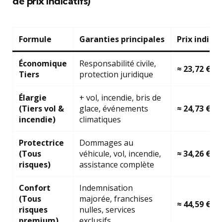
de prix indicatifs)
Formule
Garanties principales
Prix indica
Économique
Responsabilité civile,
≈ 23,72 €
Tiers
protection juridique
Élargie
+ vol, incendie, bris de
(Tiers vol &
glace, événements
≈ 24,73 €
incendie)
climatiques
Protectrice
Dommages au
(Tous
véhicule, vol, incendie,
≈ 34,26 €
risques)
assistance complète
Confort
Indemnisation
(Tous
majorée, franchises
≈ 44,59 €
risques
nulles, services
premium)
exclusifs