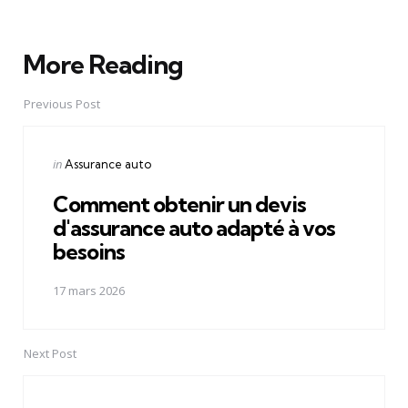
More Reading
Post
navigation
Previous Post
Posted
in
Assurance auto
in
Comment obtenir un devis
d'assurance auto adapté à vos
besoins
17 mars 2026
Next Post