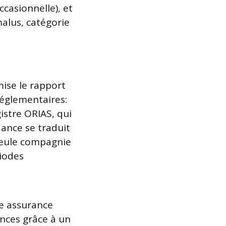
ccasionnelle), et
alus, caté­gorie
mise le rapport
réglementaires:
istre ORIAS, qui
dance se traduit
seule compagnie
iodes
e assurance
ances grâce à un