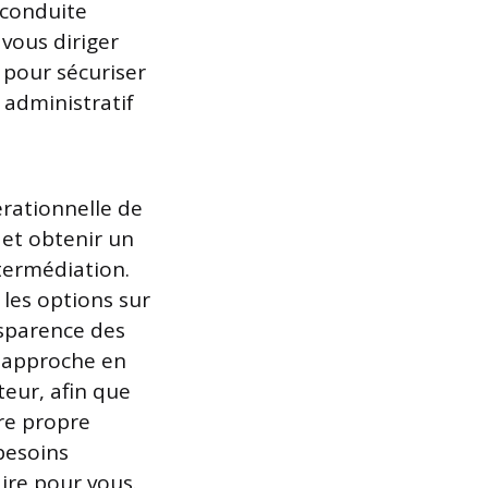
 conduite
 vous diriger
t pour sécuriser
 administratif
érationnelle de
 et obtenir un
termédiation.
les options sur
nsparence des
e approche en
teur, afin que
tre propre
besoins
ire pour vous.