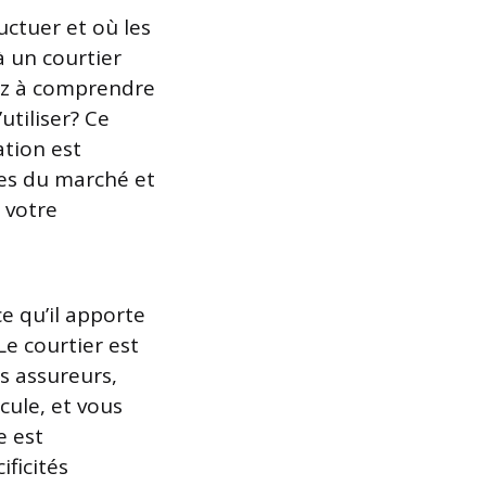
uctuer et où les
à un courtier
ez à comprendre
utiliser? Ce
ation est
res du marché et
 votre
ce qu’il apporte
e courtier est
s assureurs,
cule, et vous
e est
ificités