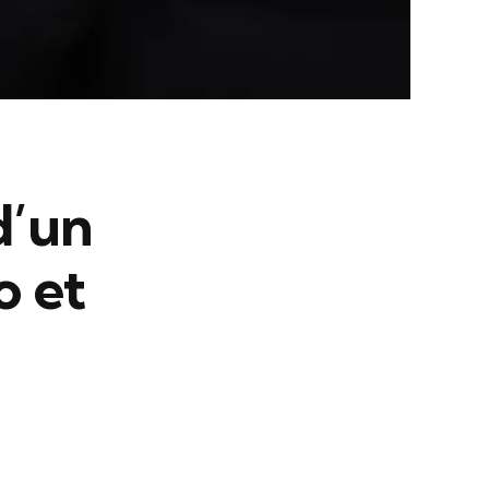
d’un
o et