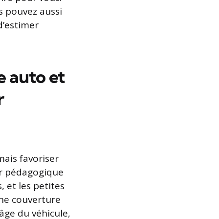
us pouvez aussi
 d’estimer
e auto et
r
mais favoriser
er pédagogique
, et les petites
une couverture
’âge du véhicule,