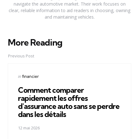
navigate the automotive market. Their work focuses on
clear, reliable information to aid readers in choosing, owning
and maintaining vehicles.
More Reading
Post
navigation
Previous Post
Posted
in
financier
in
Comment comparer
rapidement les offres
d'assurance auto sans se perdre
dans les détails
12 mai 2026