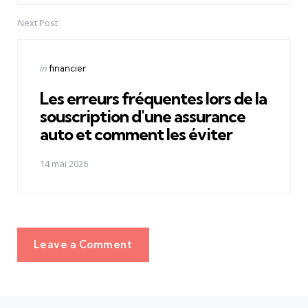
Next Post
Posted
in
financier
in
Les erreurs fréquentes lors de la
souscription d'une assurance
auto et comment les éviter
14 mai 2026
Leave a Comment