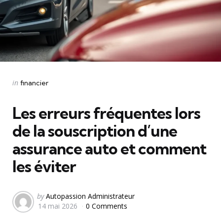
Categories
Posted
in
financier
in
Les erreurs fréquentes lors
de la souscription d’une
assurance auto et comment
les éviter
Posted
by
Autopassion Administrateur
14 mai 2026
0 Comments
by