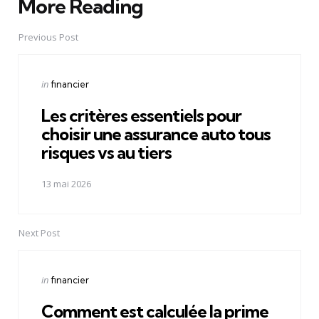
More Reading
Post
navigation
Previous Post
Posted
in
financier
in
Les critères essentiels pour
choisir une assurance auto tous
risques vs au tiers
13 mai 2026
Next Post
Posted
in
financier
in
Comment est calculée la prime