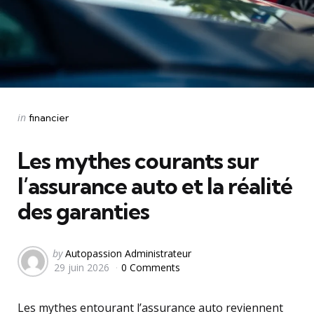
Categories
Posted
in
financier
in
Les mythes courants sur
l’assurance auto et la réalité
des garanties
Posted
by
Autopassion Administrateur
29 juin 2026
0 Comments
by
Les mythes entourant l’assurance auto reviennent