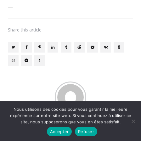
—
Share
this article
Nous utilisons des cookies pour vous garantir la meilleure
expérience sur notre site web. Si vous continuez à utiliser ce
Written by
site, nous supposerons que vous en êtes satisfait.
Autopassion Administrateur
Accepter
Refuser