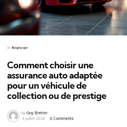
Categories
Posted
in
financier
in
Comment choisir une
assurance auto adaptée
pour un véhicule de
collection ou de prestige
Posted
by
Guy Breton
4 juillet 2026
0 Comments
by