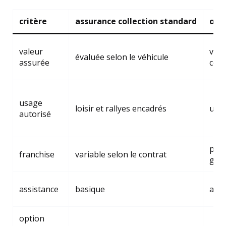
critère
assurance collection standard
opti
valeur
vale
évaluée selon le véhicule
assurée
cond
usage
loisir et rallyes encadrés
usag
autorisé
peut
franchise
variable selon le contrat
gara
assistance
basique
assi
option