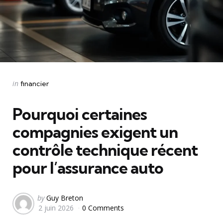
Categories
Posted
in
financier
in
Pourquoi certaines
compagnies exigent un
contrôle technique récent
pour l’assurance auto
Posted
by
Guy Breton
2 juin 2026
0 Comments
by