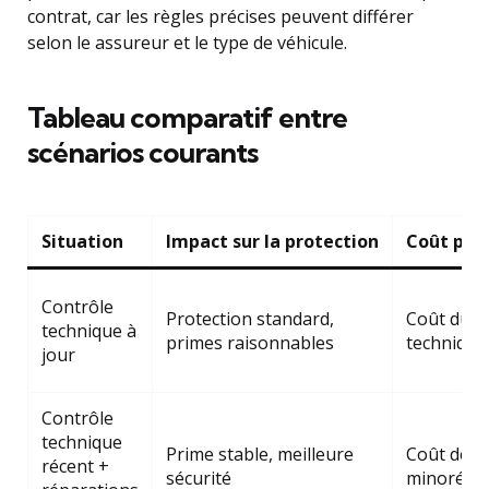
contrat, car les règles précises peuvent différer
selon le assureur et le type de véhicule.
Tableau comparatif entre
scénarios courants
Situation
Impact sur la protection
Coût pot
Contrôle
Protection standard,
Coût du c
technique à
primes raisonnables
technique
jour
Contrôle
technique
Prime stable, meilleure
Coût des 
récent +
sécurité
minorées 