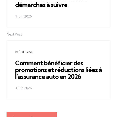
démarches à suivre
1 juin 2026
Next Post
Posted
in
financier
in
Comment bénéficier des
promotions et réductions liées à
l’assurance auto en 2026
3 juin 2026