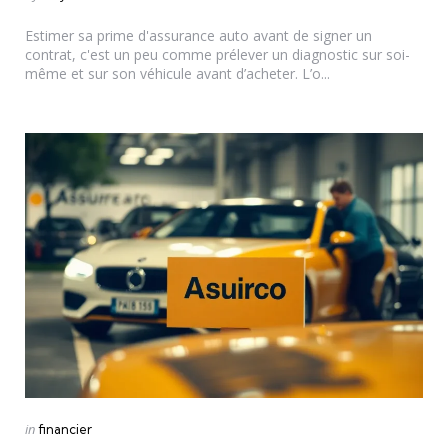
by
Estimer sa prime d'assurance auto avant de signer un
contrat, c'est un peu comme prélever un diagnostic sur soi-
même et sur son véhicule avant d’acheter. L’o...
Categories
Posted
in
financier
in