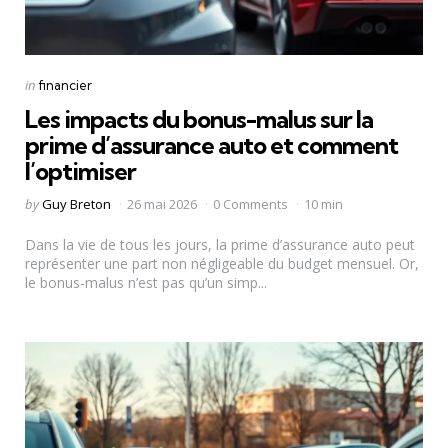
Categories
Posted
in
financier
in
Les impacts du bonus-malus sur la
prime d’assurance auto et comment
l’optimiser
Posted
by
Guy Breton
26 mai 2026
0 Comments
10 min
by
Dans la vie de tous les jours, la prime d’assurance auto peut
représenter une part non négligeable du budget mensuel. Or,
le bonus-malus n’est pas qu’un simp...