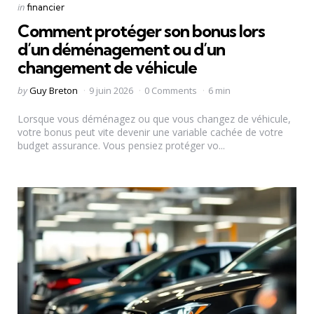
Categories
Posted
in
financier
in
Comment protéger son bonus lors
d’un déménagement ou d’un
changement de véhicule
Posted
by
Guy Breton
9 juin 2026
0 Comments
6 min
by
Lorsque vous déménagez ou que vous changez de véhicule,
votre bonus peut vite devenir une variable cachée de votre
budget assurance. Vous pensiez protéger vo...