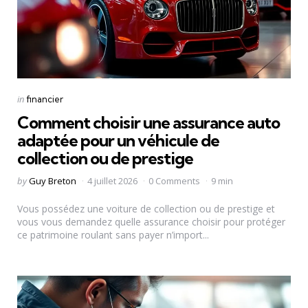
Categories
Posted
in
financier
in
Comment choisir une assurance auto
adaptée pour un véhicule de
collection ou de prestige
Posted
by
Guy Breton
4 juillet 2026
0 Comments
9 min
by
Vous possédez une voiture de collection ou de prestige et
vous vous demandez quelle assurance choisir pour protéger
ce patrimoine roulant sans payer n’import...