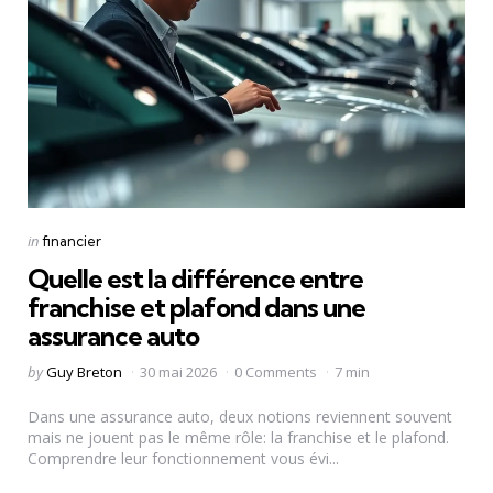
Categories
Posted
in
financier
in
Quelle est la différence entre
franchise et plafond dans une
assurance auto
Posted
by
Guy Breton
30 mai 2026
0 Comments
7 min
by
Dans une assurance auto, deux notions reviennent souvent
mais ne jouent pas le même rôle: la franchise et le plafond.
Comprendre leur fonctionnement vous évi...