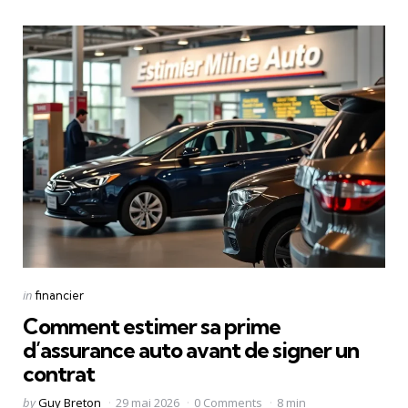
Categories
Posted
in
financier
in
Comment estimer sa prime
d’assurance auto avant de signer un
contrat
Posted
by
Guy Breton
29 mai 2026
0 Comments
8 min