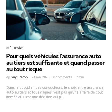
Categories
Posted
in
financier
in
Pour quels véhicules l’assurance auto
au tiers est suffisante et quand passer
au tout risque
Posted
by
Guy Breton
21 mai 2026
0 Comments
7 min
by
Dans le quotidien des conducteurs, le choix entre assurance
auto au tiers et tous risques n’est pas qu’une affaire de coût
immédiat. C’est une décision qui p...