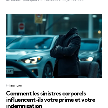
Categories
Posted
in
financier
in
Comment les sinistres corporels
influencent-ils votre prime et votre
indemnisation