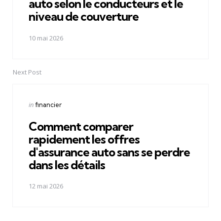
auto selon le conducteurs et le
niveau de couverture
10 mai 2026
Next Post
Posted
in
financier
in
Comment comparer
rapidement les offres
d'assurance auto sans se perdre
dans les détails
12 mai 2026