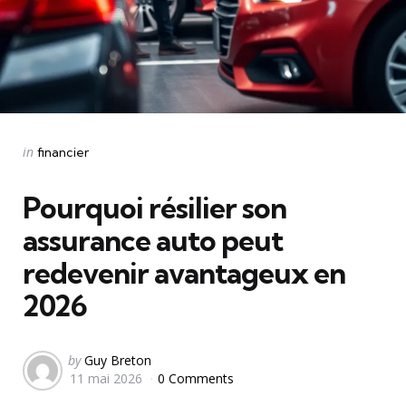
Categories
Posted
in
financier
in
Pourquoi résilier son
assurance auto peut
redevenir avantageux en
2026
Posted
by
Guy Breton
11 mai 2026
0 Comments
by