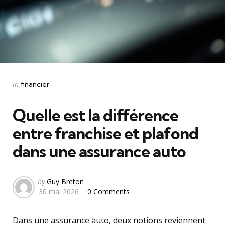
Categories
Posted
in
financier
in
Quelle est la différence
entre franchise et plafond
dans une assurance auto
Posted
by
Guy Breton
30 mai 2026
0 Comments
by
Dans une assurance auto, deux notions reviennent