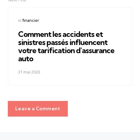
Posted
in
financier
in
Comment les accidents et
sinistres passés influencent
votre tarification d'assurance
auto
31 mai 2026
Leave a Comment