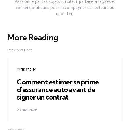
Passionné par les sujets du site, il partage analyses et
conseils pratiques pour accompagner les lecteurs au
quotidien.
More Reading
Post
navigation
Previous Post
Posted
in
financier
in
Comment estimer sa prime
d'assurance auto avant de
signer un contrat
29 mai 2026
Next Post