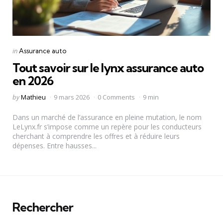
Categories
Posted
in
Assurance auto
in
Tout savoir sur le lynx assurance auto
en 2026
Posted
by
Mathieu
9 mars 2026
0 Comments
9 min
by
Dans un marché de l’assurance en pleine mutation, le nom
LeLynx.fr s’impose comme un repère pour les conducteurs
cherchant à comprendre les offres et à réduire leurs
dépenses. Entre hausses...
Rechercher