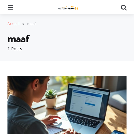
Menu
Se
Accueil
maaf
maaf
1 Posts