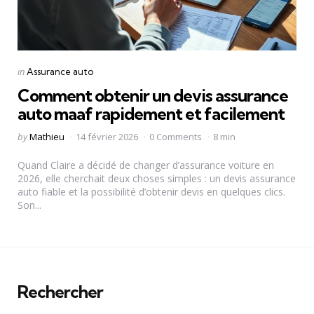
Categories
Posted
in
Assurance auto
in
Comment obtenir un devis assurance
auto maaf rapidement et facilement
Posted
by
Mathieu
14 février 2026
0 Comments
8 min
by
Quand Claire a décidé de changer d’assurance voiture en
2026, elle cherchait deux choses simples : un devis assurance
auto fiable et la possibilité d’obtenir devis en quelques clics.
Son...
Rechercher