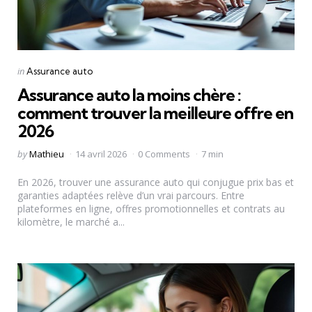
Categories
Posted
in
Assurance auto
in
Assurance auto la moins chère :
comment trouver la meilleure offre en
2026
Posted
by
Mathieu
14 avril 2026
0 Comments
7 min
by
En 2026, trouver une assurance auto qui conjugue prix bas et
garanties adaptées relève d’un vrai parcours. Entre
plateformes en ligne, offres promotionnelles et contrats au
kilomètre, le marché a...