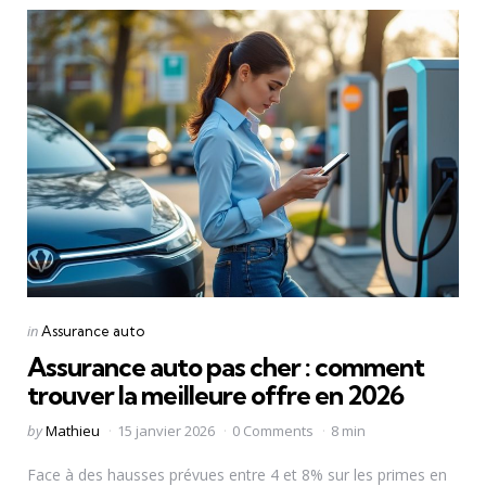
Categories
Posted
in
Assurance auto
in
Assurance auto pas cher : comment
trouver la meilleure offre en 2026
Posted
by
Mathieu
15 janvier 2026
0 Comments
8 min
by
Face à des hausses prévues entre 4 et 8% sur les primes en