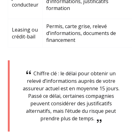
d’informations, justificatifs
conducteur
p
formation
f
Permis, carte grise, relevé
Leasing ou
A
d’informations, documents de
crédit-bail
a
financement
Chiffre clé : le délai pour obtenir un
relevé d’informations auprès de votre
assureur actuel est en moyenne 15 jours.
Passé ce délai, certaines compagnies
peuvent considérer des justificatifs
alternatifs, mais l’étude du risque peut
prendre plus de temps.