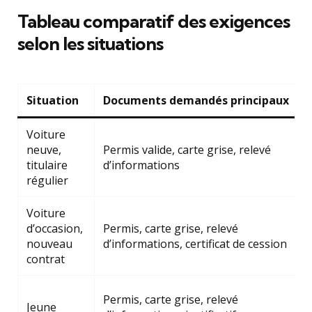
Tableau comparatif des exigences
selon les situations
Situation
Documents demandés principaux
C
Voiture
neuve,
Permis valide, carte grise, relevé
H
titulaire
d’informations
v
régulier
Voiture
V
d’occasion,
Permis, carte grise, relevé
v
nouveau
d’informations, certificat de cession
p
contrat
R
Permis, carte grise, relevé
Jeune