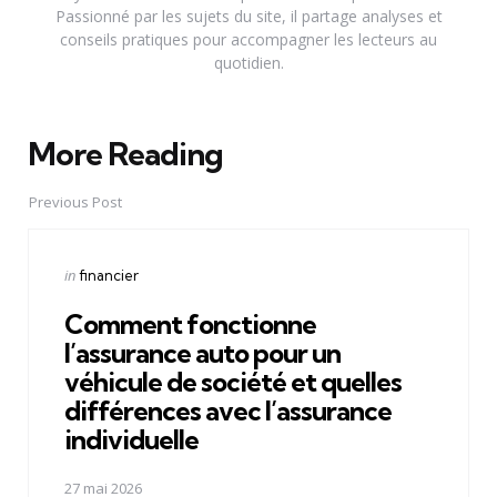
Passionné par les sujets du site, il partage analyses et
conseils pratiques pour accompagner les lecteurs au
quotidien.
More Reading
Post
navigation
Previous Post
Posted
in
financier
in
Comment fonctionne
l’assurance auto pour un
véhicule de société et quelles
différences avec l’assurance
individuelle
27 mai 2026