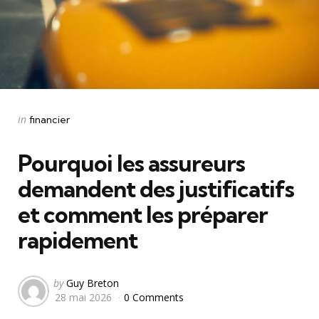
Categories
Posted
in
financier
in
Pourquoi les assureurs
demandent des justificatifs
et comment les préparer
rapidement
Posted
by
Guy Breton
28 mai 2026
0 Comments
by